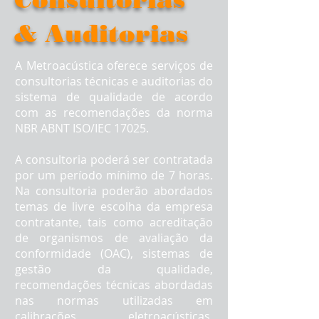
& Auditorias
A Metroacústica oferece serviços de
consultorias técnicas e auditorias do
sistema de qualidade de acordo
com as recomendações da norma
NBR ABNT ISO/IEC 17025.
A consultoria poderá ser contratada
por um período mínimo de 7 horas.
Na consultoria poderão abordados
temas de livre escolha da empresa
contratante, tais como acreditação
de organismos de avaliação da
conformidade (OAC), sistemas de
gestão da qualidade,
recomendações técnicas abordadas
nas normas utilizadas em
calibrações eletroacústicas,